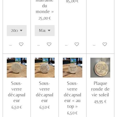
85,00 €
du
monde »
25,00 €
Ajouter au panier
Ajouter au panier
Ajouter au panier
Voir les détail
Sous-
Sous-
Sous-
Plaque
verre
verre
verre
ronde de
décapsul
décapsul
décapsul
vie soleil
eur
eur
eur « au
49,95 €
top »
6,50 €
6,50 €
6,50 €