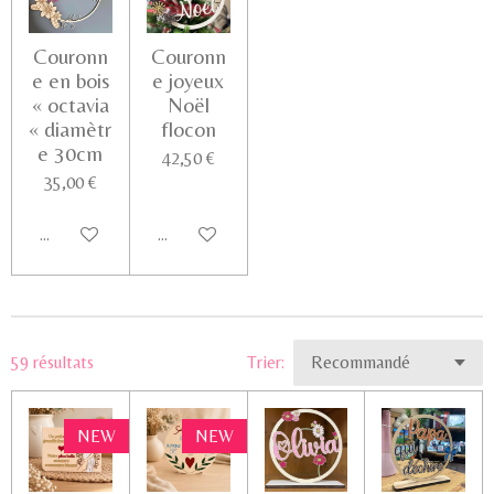
Couronn
Couronn
e en bois
e joyeux
« octavia
Noël
« diamètr
flocon
e 30cm
42,50 €
35,00 €
Ajouter au panier
Ajouter au panier
59 résultats
Trier:
NEW
NEW