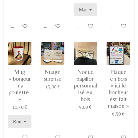
Ajouter au panier
Ajouter au panier
Ajouter au panier
Voir les détail
Mug
Nuage
Noeud
Plaque
« bonjour
surprise
papillon
en bois
ma
personnal
« ici le
15,00 €
poulette
isé en
bonheur
»
bois
est fait
maison »
11,50 €
5,00 €
6,50 €
Ajouter au panier
Voir les détails
Ajouter au panier
Ajouter au pa