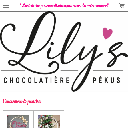
" L'art de la personnalisation,
au cœur de votre maison"
Passer
au
contenu
principal
Couronne à pendre