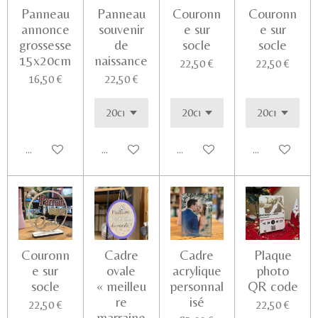
Panneau
Panneau
Couronn
Couronn
annonce
souvenir
e sur
e sur
grossesse
de
socle
socle
15x20cm
naissance
22,50 €
22,50 €
16,50 €
22,50 €
Ajouter au panier
Voir les détails
Voir les détails
Ajouter au pa
Couronn
Cadre
Cadre
Plaque
e sur
ovale
acrylique
photo
socle
« meilleu
personnal
QR code
re
isé
22,50 €
22,50 €
marraine