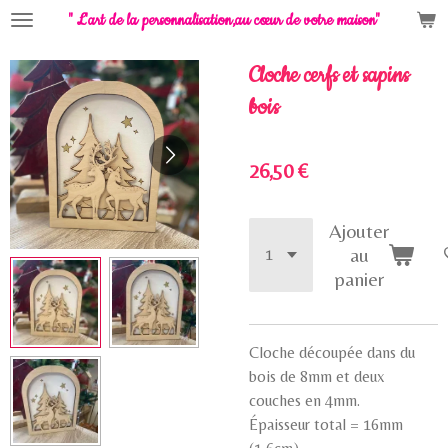
" L'art de la personnalisation,
au cœur de votre maison"
Passer
au
contenu
Cloche cerfs et sapins
principal
bois
26,50 €
Ajouter
au
panier
Cloche découpée dans du
bois de 8mm et deux
couches en 4mm.
Épaisseur total = 16mm