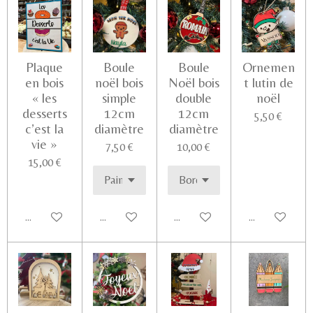
Plaque
Boule
Boule
Ornemen
en bois
noël bois
Noël bois
t lutin de
« les
simple
double
noël
desserts
12cm
12cm
5,50 €
c’est la
diamètre
diamètre
vie »
7,50 €
10,00 €
15,00 €
Ajouter au panier
Voir les détails
Voir les détails
Voir les détail