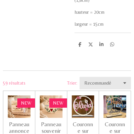
(1,6cm)
hauteur = 20cm
largeur = 15cm
P
P
P
P
a
a
a
a
r
r
r
r
t
t
t
t
a
a
a
a
g
g
g
g
e
e
e
e
r
r
r
r
59 résultats
Trier:
NEW
NEW
Panneau
Panneau
Couronn
Couronn
annonce
souvenir
e sur
e sur