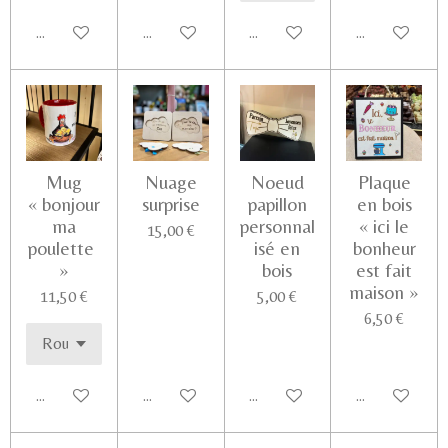
Ajouter au panier
Ajouter au panier
Ajouter au panier
Voir les détail
Mug
Nuage
Noeud
Plaque
« bonjour
surprise
papillon
en bois
ma
personnal
« ici le
15,00 €
poulette
isé en
bonheur
»
bois
est fait
maison »
11,50 €
5,00 €
6,50 €
Ajouter au panier
Voir les détails
Ajouter au panier
Ajouter au pa