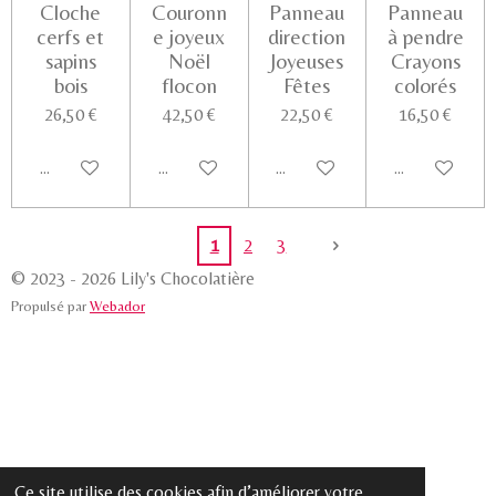
Cloche
Couronn
Panneau
Panneau
cerfs et
e joyeux
direction
à pendre
sapins
Noël
Joyeuses
Crayons
bois
flocon
Fêtes
colorés
26,50 €
42,50 €
22,50 €
16,50 €
Ajouter au panier
Ajouter au panier
Ajouter au panier
Voir les détail
1
2
3
© 2023 - 2026 Lily's Chocolatière
Propulsé par
Webador
Ce site utilise des cookies afin d’améliorer votre