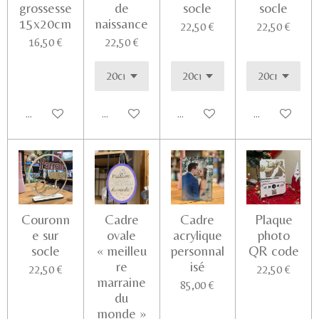
grossesse
de
socle
socle
15x20cm
naissance
22,50 €
22,50 €
16,50 €
22,50 €
Ajouter au panier
Voir les détails
Voir les détails
Ajouter au pa
Couronn
Cadre
Cadre
Plaque
e sur
ovale
acrylique
photo
socle
« meilleu
personnal
QR code
re
isé
22,50 €
22,50 €
marraine
85,00 €
du
monde »