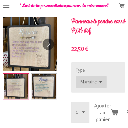
" L'art de la personnalisation,
au cœur de votre maison"
Passer
au
contenu
Panneau à pendre carré
principal
P/M def
22,50 €
Type
Ajouter
au
panier