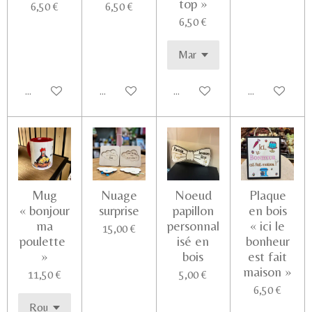
top »
6,50 €
6,50 €
6,50 €
Ajouter au panier
Ajouter au panier
Ajouter au panier
Voir les détail
Mug
Nuage
Noeud
Plaque
« bonjour
surprise
papillon
en bois
ma
personnal
« ici le
15,00 €
poulette
isé en
bonheur
»
bois
est fait
maison »
11,50 €
5,00 €
6,50 €