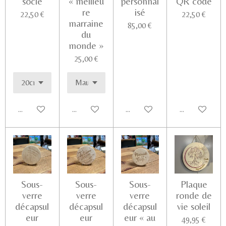
socle
« meilleu
personnal
QR code
re
isé
22,50 €
22,50 €
marraine
85,00 €
du
monde »
25,00 €
Ajouter au panier
Ajouter au panier
Ajouter au panier
Voir les détail
Sous-
Sous-
Sous-
Plaque
verre
verre
verre
ronde de
décapsul
décapsul
décapsul
vie soleil
eur
eur
eur « au
49,95 €