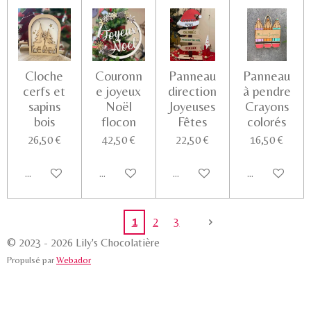
Cloche
Couronn
Panneau
Panneau
cerfs et
e joyeux
direction
à pendre
sapins
Noël
Joyeuses
Crayons
bois
flocon
Fêtes
colorés
26,50 €
42,50 €
22,50 €
16,50 €
Ajouter au panier
Ajouter au panier
Ajouter au panier
Voir les détail
1
2
3
© 2023 - 2026 Lily's Chocolatière
Propulsé par
Webador