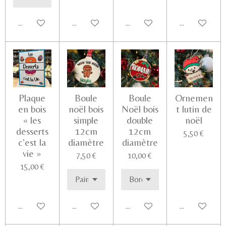
Ajouter au panier
Voir les détails
Ajouter au panier
Ajouter au pa
Plaque
Boule
Boule
Ornemen
en bois
noël bois
Noël bois
t lutin de
« les
simple
double
noël
desserts
12cm
12cm
5,50 €
c’est la
diamètre
diamètre
vie »
7,50 €
10,00 €
15,00 €
Ajouter au panier
Voir les détails
Voir les détails
Voir les détail