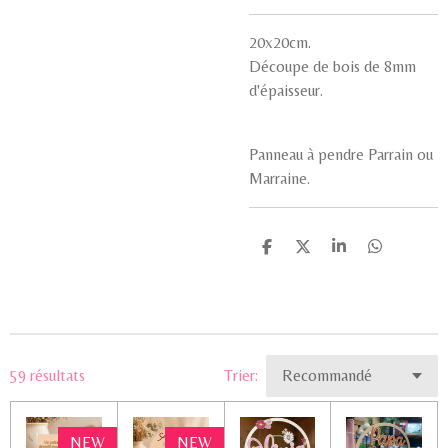
20x20cm.
Découpe de bois de 8mm
d'épaisseur.
Panneau à pendre Parrain ou
Marraine.
P
P
P
P
a
a
a
a
r
r
r
r
t
t
t
t
a
a
a
a
g
g
g
g
e
e
e
e
r
r
r
r
59 résultats
Trier:
NEW
NEW