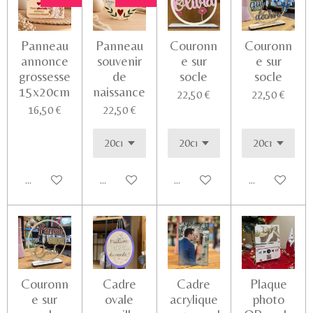
Panneau
Panneau
Couronn
Couronn
annonce
souvenir
e sur
e sur
grossesse
de
socle
socle
15x20cm
naissance
22,50 €
22,50 €
16,50 €
22,50 €
Ajouter au panier
Voir les détails
Voir les détails
Ajouter au pa
Couronn
Cadre
Cadre
Plaque
e sur
ovale
acrylique
photo