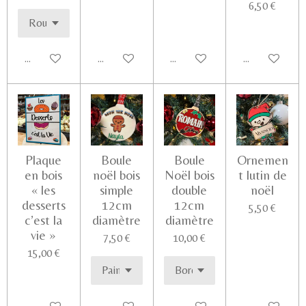
6,50 €
Ajouter au panier
Voir les détails
Ajouter au panier
Ajouter au pa
Plaque
Boule
Boule
Ornemen
en bois
noël bois
Noël bois
t lutin de
« les
simple
double
noël
desserts
12cm
12cm
5,50 €
c’est la
diamètre
diamètre
vie »
7,50 €
10,00 €
15,00 €