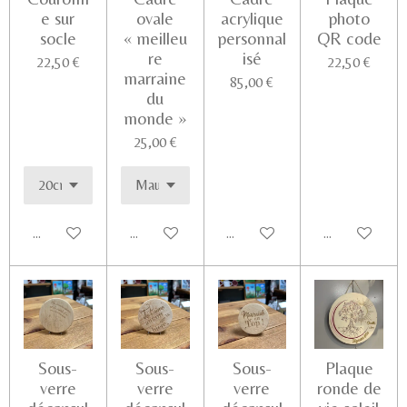
e sur
ovale
acrylique
photo
socle
« meilleu
personnal
QR code
re
isé
22,50 €
22,50 €
marraine
85,00 €
du
monde »
25,00 €
Ajouter au panier
Ajouter au panier
Ajouter au panier
Voir les détail
Sous-
Sous-
Sous-
Plaque
verre
verre
verre
ronde de