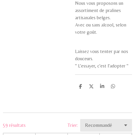
Nous vous proposons un
assortiment de pralines
artisanales belges.
Avec ou sans alcool, selon
votre goût.
Laissez vous tenter par nos
douceurs.
'' L'essayer, c'est l'adopter ''
P
P
P
P
a
a
a
a
r
r
r
r
t
t
t
t
a
a
a
a
g
g
g
g
e
e
e
e
r
r
r
r
59 résultats
Trier: