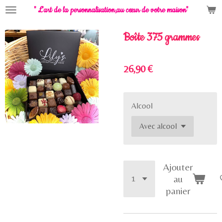
" L'art de la personnalisation,
au cœur de votre maison"
Passer
au
contenu
Boîte 375 grammes
principal
26,90 €
Alcool
Ajouter
au
panier