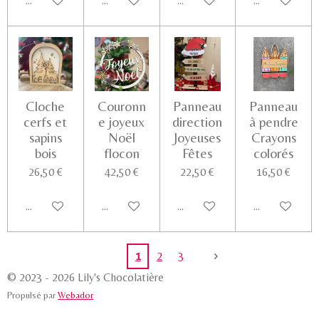
Ajouter au panier
Voir les détails
Voir les détails
Voir les détail
Cloche
Couronn
Panneau
Panneau
cerfs et
e joyeux
direction
à pendre
sapins
Noël
Joyeuses
Crayons
bois
flocon
Fêtes
colorés
26,50 €
42,50 €
22,50 €
16,50 €
Ajouter au panier
Ajouter au panier
Ajouter au panier
Voir les détail
1
2
3
© 2023 - 2026 Lily's Chocolatière
Propulsé par
Webador