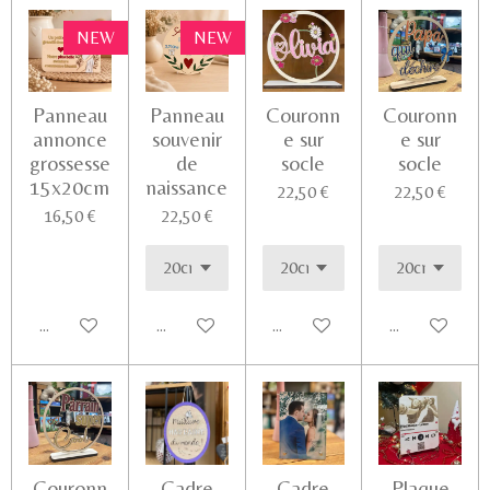
NEW
NEW
Panneau
Panneau
Couronn
Couronn
annonce
souvenir
e sur
e sur
grossesse
de
socle
socle
15x20cm
naissance
22,50 €
22,50 €
16,50 €
22,50 €
Ajouter au panier
Voir les détails
Voir les détails
Ajouter au pa
Couronn
Cadre
Cadre
Plaque