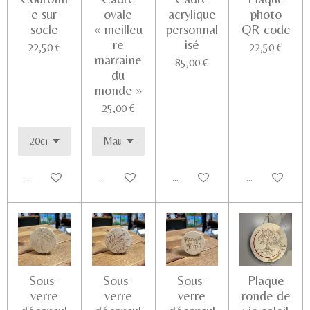
e sur
ovale
acrylique
photo
socle
« meilleu
personnal
QR code
re
isé
22,50 €
22,50 €
marraine
85,00 €
du
monde »
25,00 €
Ajouter au panier
Ajouter au panier
Ajouter au panier
Voir les détail
Sous-
Sous-
Sous-
Plaque
verre
verre
verre
ronde de