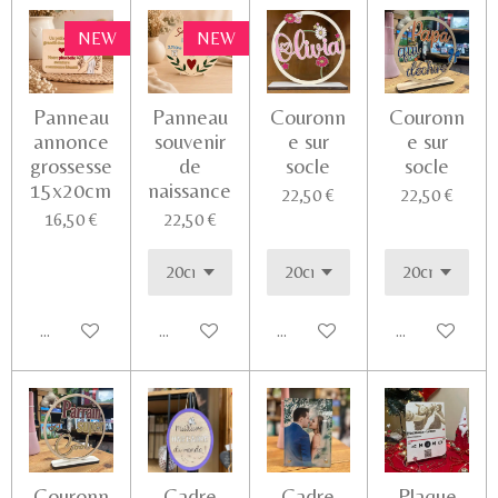
NEW
NEW
Panneau
Panneau
Couronn
Couronn
annonce
souvenir
e sur
e sur
grossesse
de
socle
socle
15x20cm
naissance
22,50 €
22,50 €
16,50 €
22,50 €
Ajouter au panier
Voir les détails
Voir les détails
Ajouter au pa
Couronn
Cadre
Cadre
Plaque