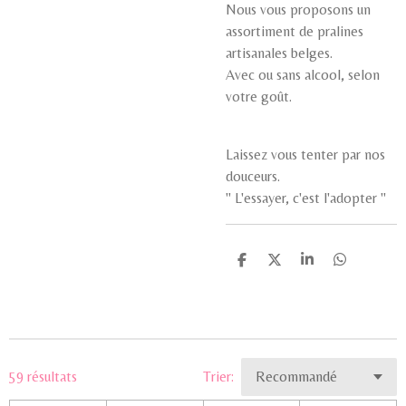
Nous vous proposons un
assortiment de pralines
artisanales belges.
Avec ou sans alcool, selon
votre goût.
Laissez vous tenter par nos
douceurs.
'' L'essayer, c'est l'adopter ''
P
P
P
P
a
a
a
a
r
r
r
r
t
t
t
t
a
a
a
a
g
g
g
g
e
e
e
e
r
r
r
r
59 résultats
Trier: