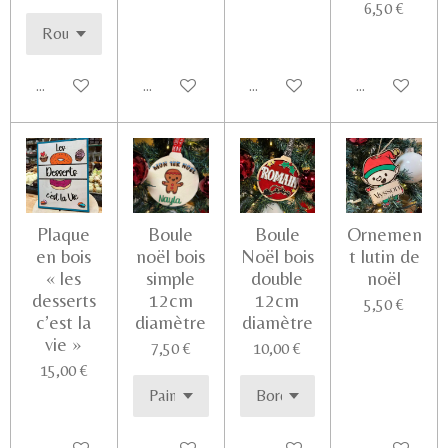
6,50 €
Ajouter au panier
Voir les détails
Ajouter au panier
Ajouter au pa
Plaque
Boule
Boule
Ornemen
en bois
noël bois
Noël bois
t lutin de
« les
simple
double
noël
desserts
12cm
12cm
5,50 €
c’est la
diamètre
diamètre
vie »
7,50 €
10,00 €
15,00 €