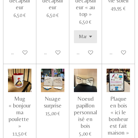
décapsul
décapsul
décapsul
vie soleil
eur
eur
eur « au
49,95 €
top »
6,50 €
6,50 €
6,50 €
Ajouter au panier
Ajouter au panier
Ajouter au panier
Voir les détail
Mug
Nuage
Noeud
Plaque
« bonjour
surprise
papillon
en bois
ma
personnal
« ici le
15,00 €
poulette
isé en
bonheur
»
bois
est fait
maison »
11,50 €
5,00 €