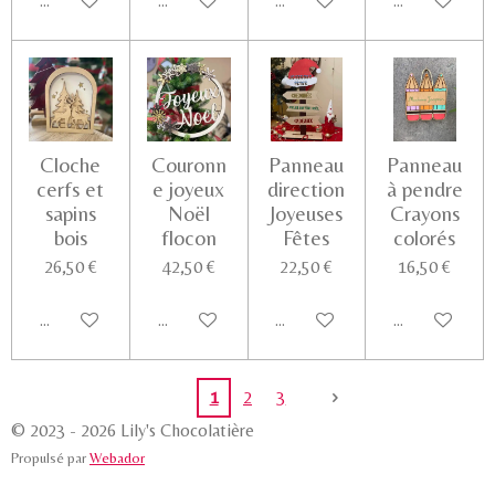
Ajouter au panier
Voir les détails
Voir les détails
Voir les détail
Cloche
Couronn
Panneau
Panneau
cerfs et
e joyeux
direction
à pendre
sapins
Noël
Joyeuses
Crayons
bois
flocon
Fêtes
colorés
26,50 €
42,50 €
22,50 €
16,50 €
Ajouter au panier
Ajouter au panier
Ajouter au panier
Voir les détail
1
2
3
© 2023 - 2026 Lily's Chocolatière
Propulsé par
Webador