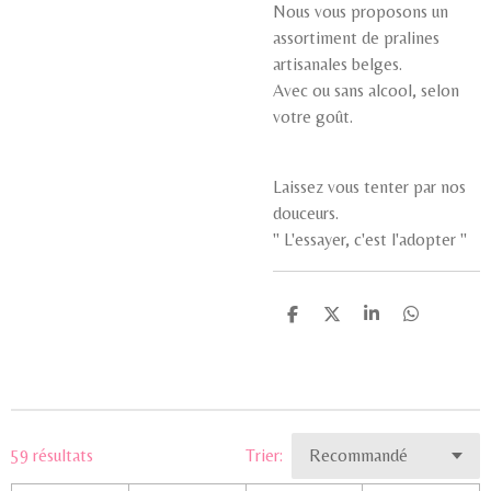
Nous vous proposons un
assortiment de pralines
artisanales belges.
Avec ou sans alcool, selon
votre goût.
Laissez vous tenter par nos
douceurs.
'' L'essayer, c'est l'adopter ''
P
P
P
P
a
a
a
a
r
r
r
r
t
t
t
t
a
a
a
a
g
g
g
g
e
e
e
e
r
r
r
r
59 résultats
Trier: