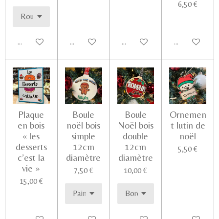
6,50 €
Ajouter au panier
Voir les détails
Ajouter au panier
Ajouter au pa
Plaque
Boule
Boule
Ornemen
en bois
noël bois
Noël bois
t lutin de
« les
simple
double
noël
desserts
12cm
12cm
5,50 €
c’est la
diamètre
diamètre
vie »
7,50 €
10,00 €
15,00 €