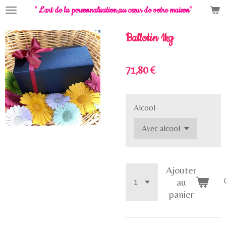
" L'art de la personnalisation,
au cœur de votre maison"
Passer
au
contenu
Ballotin 1kg
principal
71,80 €
Alcool
Ajouter
au
panier