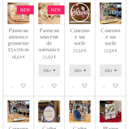
NEW
NEW
Panneau
Panneau
Couronn
Couronn
annonce
souvenir
e sur
e sur
grossesse
de
socle
socle
15x20cm
naissance
22,50 €
22,50 €
16,50 €
22,50 €
Ajouter au panier
Voir les détails
Voir les détails
Ajouter au pa
Couronn
Cadre
Cadre
Plaque