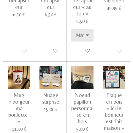
décapsul
décapsul
décapsul
vie soleil
eur
eur
eur « au
49,95 €
top »
6,50 €
6,50 €
6,50 €
Ajouter au panier
Ajouter au panier
Ajouter au panier
Voir les détail
Mug
Nuage
Noeud
Plaque
« bonjour
surprise
papillon
en bois
ma
personnal
« ici le
15,00 €
poulette
isé en
bonheur
»
bois
est fait
maison »
11,50 €
5,00 €