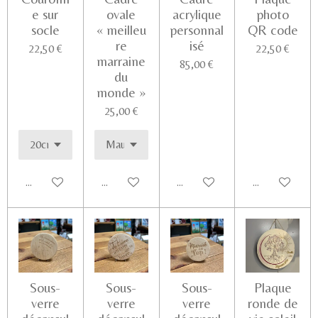
e sur
ovale
acrylique
photo
socle
« meilleu
personnal
QR code
re
isé
22,50 €
22,50 €
marraine
85,00 €
du
monde »
25,00 €
Ajouter au panier
Ajouter au panier
Ajouter au panier
Voir les détail
Sous-
Sous-
Sous-
Plaque
verre
verre
verre
ronde de