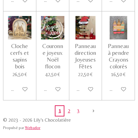
Ajouter au panier
Voir les détails
Voir les détails
Voir les détail
Cloche
Couronn
Panneau
Panneau
cerfs et
e joyeux
direction
à pendre
sapins
Noël
Joyeuses
Crayons
bois
flocon
Fêtes
colorés
26,50 €
42,50 €
22,50 €
16,50 €
Ajouter au panier
Ajouter au panier
Ajouter au panier
Voir les détail
1
2
3
© 2023 - 2026 Lily's Chocolatière
Propulsé par
Webador