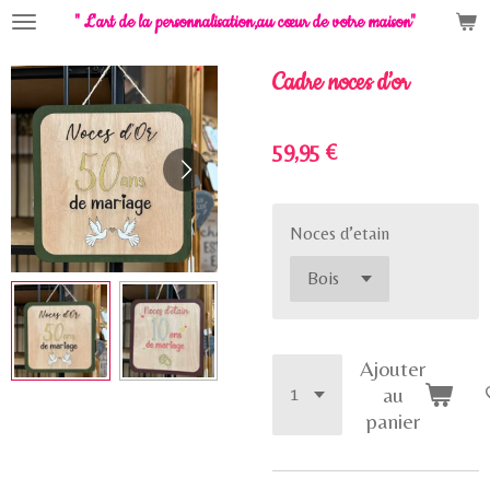
" L'art de la personnalisation,
au cœur de votre maison"
Passer
au
contenu
Cadre noces d’or
principal
59,95 €
Noces d’etain
Ajouter
au
panier