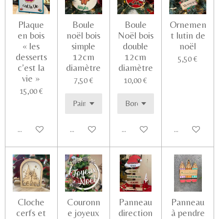
Plaque
Boule
Boule
Ornemen
en bois
noël bois
Noël bois
t lutin de
« les
simple
double
noël
desserts
12cm
12cm
5,50 €
c’est la
diamètre
diamètre
vie »
7,50 €
10,00 €
15,00 €
Ajouter au panier
Voir les détails
Voir les détails
Voir les détail
Cloche
Couronn
Panneau
Panneau
cerfs et
e joyeux
direction
à pendre