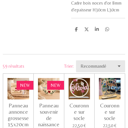
Cadre bois noces d'or 8mm
d'epaisseur H30cm L30cm
P
P
P
P
a
a
a
a
r
r
r
r
t
t
t
t
a
a
a
a
g
g
g
g
e
e
e
e
r
r
r
r
59 résultats
Trier:
NEW
NEW
Panneau
Panneau
Couronn
Couronn
annonce
souvenir
e sur
e sur
grossesse
de
socle
socle
15x20cm
naissance
22,50 €
22,50 €