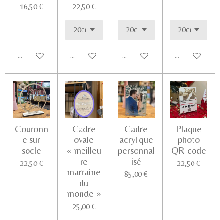
16,50 €
22,50 €
Ajouter au panier
Voir les détails
Voir les détails
Ajouter au pa
Couronn
Cadre
Cadre
Plaque
e sur
ovale
acrylique
photo
socle
« meilleu
personnal
QR code
re
isé
22,50 €
22,50 €
marraine
85,00 €
du
monde »
25,00 €