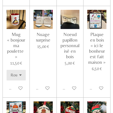
Mug
Nuage
Noeud
Plaque
« bonjour
surprise
papillon
en bois
ma
personnal
« ici le
15,00 €
poulette
isé en
bonheur
»
bois
est fait
maison »
11,50 €
5,00 €
6,50 €
Ajouter au panier
Voir les détails
Ajouter au panier
Ajouter au pa