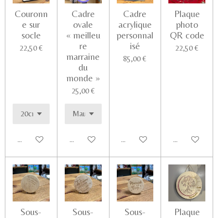
Couronn
Cadre
Cadre
Plaque
e sur
ovale
acrylique
photo
socle
« meilleu
personnal
QR code
re
isé
22,50 €
22,50 €
marraine
85,00 €
du
monde »
25,00 €
Ajouter au panier
Ajouter au panier
Ajouter au panier
Voir les détail
Sous-
Sous-
Sous-
Plaque