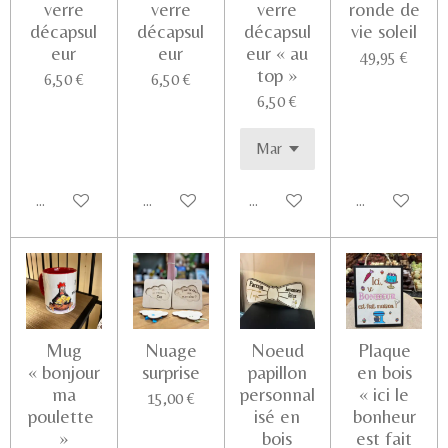
verre
verre
verre
ronde de
décapsul
décapsul
décapsul
vie soleil
eur
eur
eur « au
49,95 €
top »
6,50 €
6,50 €
6,50 €
Ajouter au panier
Ajouter au panier
Ajouter au panier
Voir les détail
Mug
Nuage
Noeud
Plaque
« bonjour
surprise
papillon
en bois
ma
personnal
« ici le
15,00 €
poulette
isé en
bonheur
»
bois
est fait