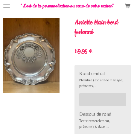
" L'art de la personnalisation,
au cœur de votre maison"
Passer
au
contenu
Assiette étain bord
principal
festonné
69,95 €
Rond central
Nombre (ex: année mariage),
prénoms, …
Dessous du rond
Texte remerciement,
prénom(s), date, …