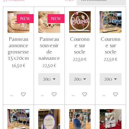
NEW
NEW
Panneau
Panneau
Couronn
Couronn
annonce
souvenir
e sur
e sur
grossesse
de
socle
socle
15x20cm
naissance
22,50 €
22,50 €
16,50 €
22,50 €
Ajouter au panier
Voir les détails
Voir les détails
Ajouter au pa