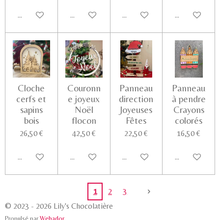
Ajouter au panier
Voir les détails
Voir les détails
Voir les détail
Cloche
Couronn
Panneau
Panneau
cerfs et
e joyeux
direction
à pendre
sapins
Noël
Joyeuses
Crayons
bois
flocon
Fêtes
colorés
26,50 €
42,50 €
22,50 €
16,50 €
Ajouter au panier
Ajouter au panier
Ajouter au panier
Voir les détail
1
2
3
© 2023 - 2026 Lily's Chocolatière
Propulsé par
Webador