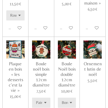
maison »
11,50 €
5,00 €
6,50 €
Ajouter au panier
Voir les détails
Ajouter au panier
Ajouter au pa
Plaque
Boule
Boule
Ornemen
en bois
noël bois
Noël bois
t lutin de
« les
simple
double
noël
desserts
12cm
12cm
5,50 €
c’est la
diamètre
diamètre
vie »
7,50 €
10,00 €
15,00 €