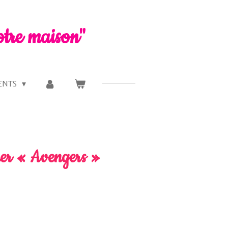
otre maison"
ENTS
ner « Avengers »