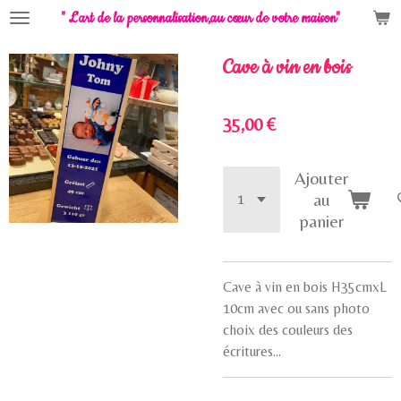
" L'art de la personnalisation,
au cœur de votre maison"
Passer
au
contenu
Cave à vin en bois
principal
35,00 €
Ajouter
au
panier
Cave à vin en bois H35cmxL
10cm avec ou sans photo
choix des couleurs des
écritures...