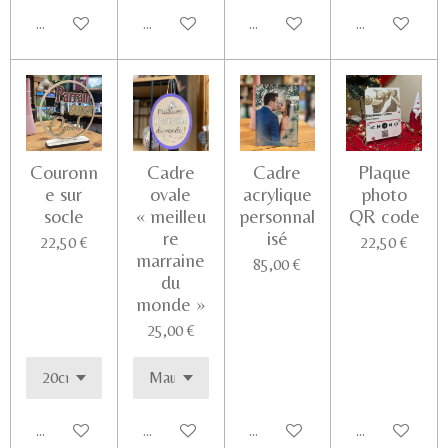
Ajouter au panier
Voir les détails
Voir les détails
Ajouter au pa
Couronn
Cadre
Cadre
Plaque
e sur
ovale
acrylique
photo
socle
« meilleu
personnal
QR code
re
isé
22,50 €
22,50 €
marraine
85,00 €
du
monde »
25,00 €
Ajouter au panier
Ajouter au panier
Ajouter au panier
Voir les détail