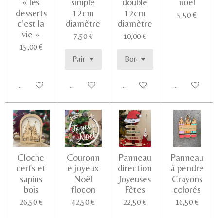
« les
simple
double
noël
desserts
12cm
12cm
5,50 €
c’est la
diamètre
diamètre
vie »
7,50 €
10,00 €
15,00 €
Ajouter au panier
Voir les détails
Voir les détails
Voir les détail
Cloche
Couronn
Panneau
Panneau
cerfs et
e joyeux
direction
à pendre
sapins
Noël
Joyeuses
Crayons
bois
flocon
Fêtes
colorés
26,50 €
42,50 €
22,50 €
16,50 €