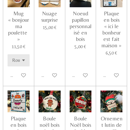
Mug
Nuage
Noeud
Plaque
« bonjour
surprise
papillon
en bois
ma
personnal
« ici le
15,00 €
poulette
isé en
bonheur
»
bois
est fait
maison »
11,50 €
5,00 €
6,50 €
Ajouter au panier
Voir les détails
Ajouter au panier
Ajouter au pa
Plaque
Boule
Boule
Ornemen
en bois
noël bois
Noël bois
t lutin de