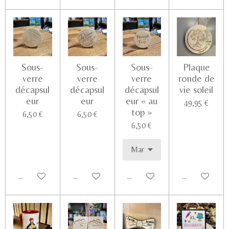
Sous-
Sous-
Sous-
Plaque
verre
verre
verre
ronde de
décapsul
décapsul
décapsul
vie soleil
eur
eur
eur « au
49,95 €
top »
6,50 €
6,50 €
6,50 €
Ajouter au panier
Ajouter au panier
Ajouter au panier
Voir les détail