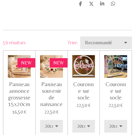
P
P
P
P
a
a
a
a
r
r
r
r
t
t
t
t
a
a
a
a
g
g
g
g
e
e
e
e
r
r
r
r
59 résultats
Trier:
NEW
NEW
Panneau
Panneau
Couronn
Couronn
annonce
souvenir
e sur
e sur
grossesse
de
socle
socle
15x20cm
naissance
22,50 €
22,50 €
16,50 €
22,50 €