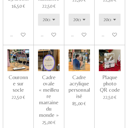
16,50 €
22,50 €
Ajouter au panier
Voir les détails
Voir les détails
Ajouter au pa
Couronn
Cadre
Cadre
Plaque
e sur
ovale
acrylique
photo
socle
« meilleu
personnal
QR code
re
isé
22,50 €
22,50 €
marraine
85,00 €
du
monde »
25,00 €