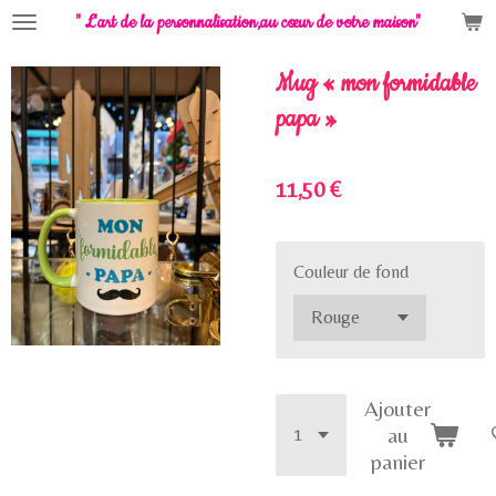
" L'art de la personnalisation,
au cœur de votre maison"
Passer
au
contenu
Mug « mon formidable
principal
papa »
11,50 €
Couleur de fond
Ajouter
au
panier