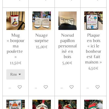
Mug
Nuage
Noeud
Plaque
« bonjour
surprise
papillon
en bois
ma
personnal
« ici le
15,00 €
poulette
isé en
bonheur
»
bois
est fait
maison »
11,50 €
5,00 €
6,50 €
Ajouter au panier
Voir les détails
Ajouter au panier
Ajouter au pa