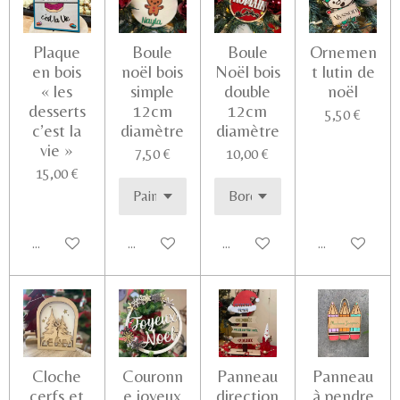
Plaque
Boule
Boule
Ornemen
en bois
noël bois
Noël bois
t lutin de
« les
simple
double
noël
desserts
12cm
12cm
5,50 €
c’est la
diamètre
diamètre
vie »
7,50 €
10,00 €
15,00 €
Ajouter au panier
Voir les détails
Voir les détails
Voir les détail
Cloche
Couronn
Panneau
Panneau
cerfs et
e joyeux
direction
à pendre