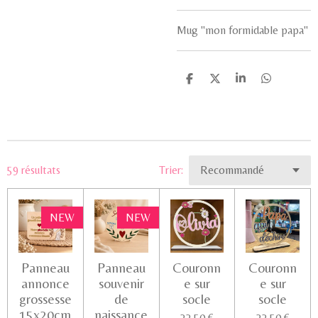
Mug "mon formidable papa"
P
P
P
P
a
a
a
a
r
r
r
r
t
t
t
t
a
a
a
a
g
g
g
g
e
e
e
e
r
r
r
r
59 résultats
Trier:
NEW
NEW
Panneau
Panneau
Couronn
Couronn
annonce
souvenir
e sur
e sur
grossesse
de
socle
socle
15x20cm
naissance
22,50 €
22,50 €