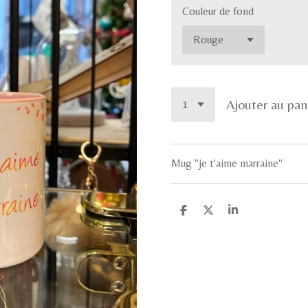
Couleur de fond
Ajouter au pan
Mug "je t'aime marraine"
P
P
P
a
a
a
r
r
r
t
t
t
a
a
a
g
g
g
e
e
e
r
r
r