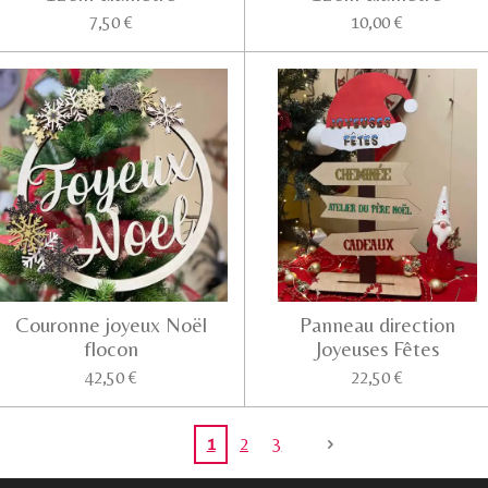
7,50 €
10,00 €
Couronne joyeux Noël
Panneau direction
flocon
Joyeuses Fêtes
42,50 €
22,50 €
1
2
3