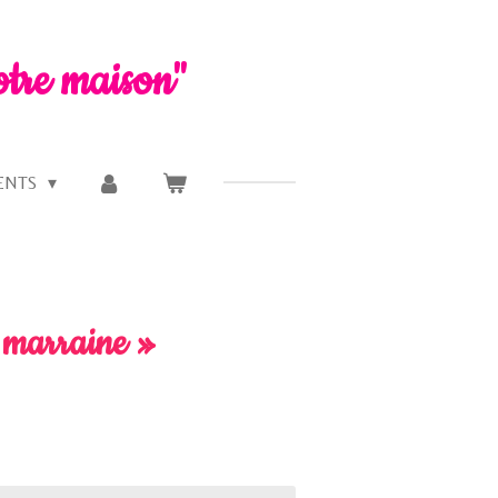
otre maison"
ENTS
 marraine »