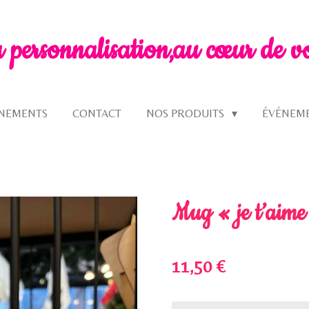
a personnalisation,
au cœur de v
GNEMENTS
CONTACT
NOS PRODUITS
ÉVÉNEM
Mug « je t’aime
11,50 €