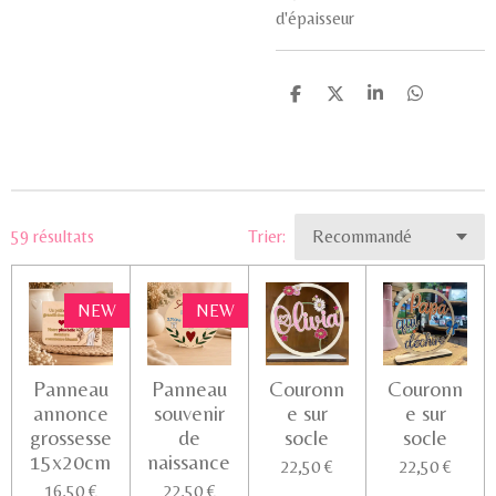
d'épaisseur
P
P
P
P
a
a
a
a
r
r
r
r
t
t
t
t
a
a
a
a
g
g
g
g
e
e
e
e
r
r
r
r
59 résultats
Trier:
NEW
NEW
Panneau
Panneau
Couronn
Couronn
annonce
souvenir
e sur
e sur
grossesse
de
socle
socle
15x20cm
naissance
22,50 €
22,50 €
16,50 €
22,50 €