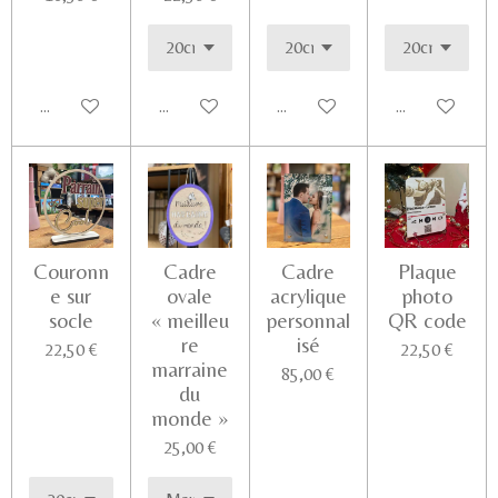
Ajouter au panier
Voir les détails
Voir les détails
Ajouter au pa
Couronn
Cadre
Cadre
Plaque
e sur
ovale
acrylique
photo
socle
« meilleu
personnal
QR code
re
isé
22,50 €
22,50 €
marraine
85,00 €
du
monde »
25,00 €