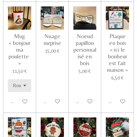
Mug
Nuage
Noeud
Plaque
« bonjour
surprise
papillon
en bois
ma
personnal
« ici le
15,00 €
poulette
isé en
bonheur
»
bois
est fait
maison »
11,50 €
5,00 €
6,50 €
Ajouter au panier
Voir les détails
Ajouter au panier
Ajouter au pa