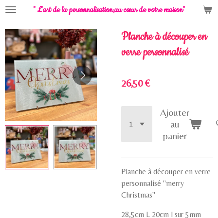
" L'art de la personnalisation,
au cœur de votre maison"
Passer
au
contenu
Planche à découper en
principal
verre personnalisé
26,50 €
Ajouter
au
panier
Planche à découper en verre
personnalisé "merry
Christmas"
28,5cm L 20cm l sur 5mm