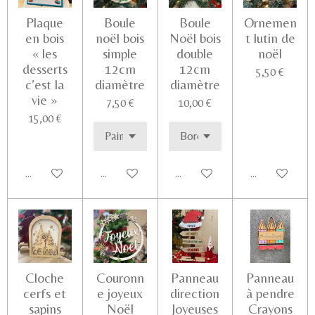
Plaque
Boule
Boule
Ornemen
en bois
noël bois
Noël bois
t lutin de
« les
simple
double
noël
desserts
12cm
12cm
5,50 €
c’est la
diamètre
diamètre
vie »
7,50 €
10,00 €
15,00 €
Ajouter au panier
Voir les détails
Voir les détails
Voir les détail
Cloche
Couronn
Panneau
Panneau
cerfs et
e joyeux
direction
à pendre
sapins
Noël
Joyeuses
Crayons