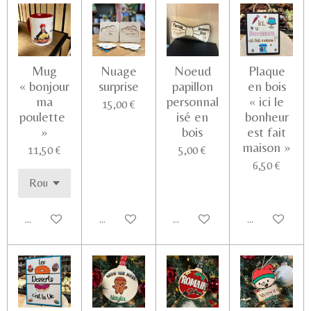
Mug
Nuage
Noeud
Plaque
« bonjour
surprise
papillon
en bois
ma
personnal
« ici le
15,00 €
poulette
isé en
bonheur
»
bois
est fait
maison »
11,50 €
5,00 €
6,50 €
Ajouter au panier
Voir les détails
Ajouter au panier
Ajouter au pa