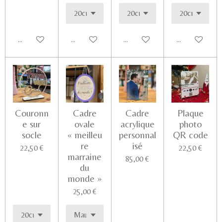
Ajouter au panier
Voir les détails
Voir les détails
Ajouter au pa
Couronn
Cadre
Cadre
Plaque
e sur
ovale
acrylique
photo
socle
« meilleu
personnal
QR code
re
isé
22,50 €
22,50 €
marraine
85,00 €
du
monde »
25,00 €