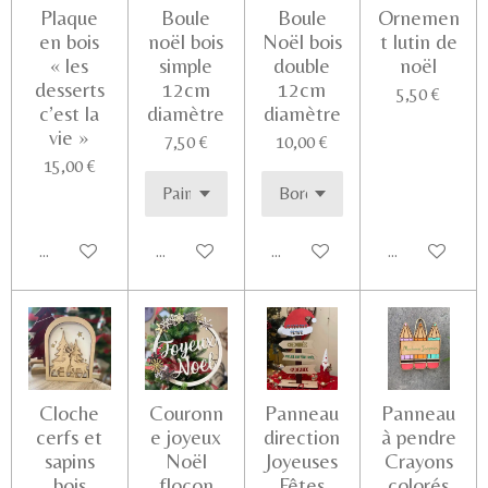
Plaque
Boule
Boule
Ornemen
en bois
noël bois
Noël bois
t lutin de
« les
simple
double
noël
desserts
12cm
12cm
5,50 €
c’est la
diamètre
diamètre
vie »
7,50 €
10,00 €
15,00 €
Ajouter au panier
Voir les détails
Voir les détails
Voir les détail
Cloche
Couronn
Panneau
Panneau
cerfs et
e joyeux
direction
à pendre
sapins
Noël
Joyeuses
Crayons
bois
flocon
Fêtes
colorés