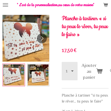
" L'art de la personnalisation,
au cœur de votre maison"
Passer
au
contenu
Planche à tartiner « si
principal
tu peux le rêver, tu peux
le faire »
17,50 €
Ajouter
au
panier
Planche à tartiner "si tu peux
le rêver... tu peux le faire"