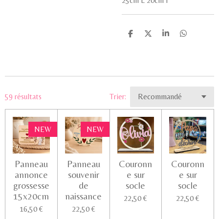
25cm L 20cm l
P
P
P
P
a
a
a
a
r
r
r
r
t
t
t
t
a
a
a
a
g
g
g
g
e
e
e
e
r
r
r
r
59 résultats
Trier:
NEW
NEW
Panneau
Panneau
Couronn
Couronn
annonce
souvenir
e sur
e sur
grossesse
de
socle
socle
15x20cm
naissance
22,50 €
22,50 €
16,50 €
22,50 €