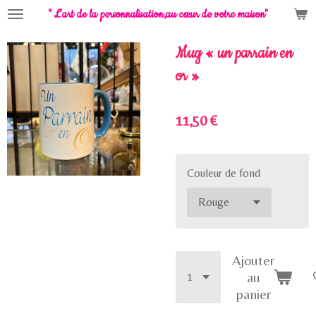
" L'art de la personnalisation,
au cœur de votre maison"
Passer
au
contenu
Mug « un parrain en
principal
or »
11,50 €
Couleur de fond
Ajouter
au
panier