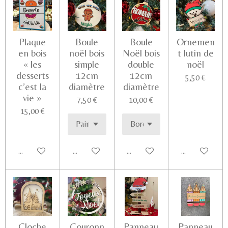
Plaque
Boule
Boule
Ornemen
en bois
noël bois
Noël bois
t lutin de
« les
simple
double
noël
desserts
12cm
12cm
5,50 €
c’est la
diamètre
diamètre
vie »
7,50 €
10,00 €
15,00 €
Ajouter au panier
Voir les détails
Voir les détails
Voir les détail
Cloche
Couronn
Panneau
Panneau