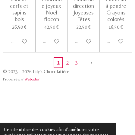
cerfs et
e joyeux
direction
à pendre
sapins
Noël
Joyeuses
Crayons
bois
flocon
Fêtes
colorés
26,50 €
42,50 €
22,50 €
16,50 €
Ajouter au panier
Ajouter au panier
Ajouter au panier
Voir les détail
1
2
3
© 2023 - 2026 Lily's Chocolatière
Propulsé par
Webador
Ce site utilise des cookies afin d’améliorer votre