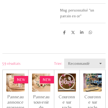
Mug personnalisé "un
parrain en or"
P
P
P
P
a
a
a
a
r
r
r
r
t
t
t
t
a
a
a
a
g
g
g
g
e
e
e
e
r
r
r
r
59 résultats
Trier:
NEW
NEW
Panneau
Panneau
Couronn
Couronn
annonce
souvenir
e sur
e sur
grossesse
de
socle
socle