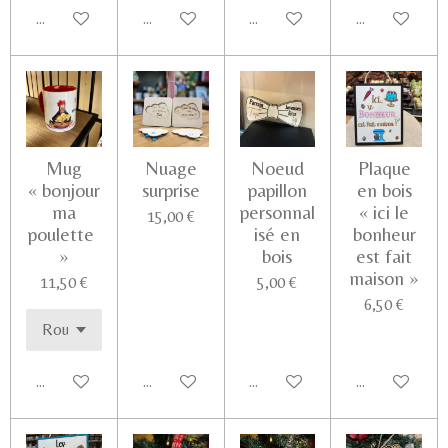
Ajouter au panier
Ajouter au panier
Ajouter au panier
Voir les détail
Mug
Nuage
Noeud
Plaque
« bonjour
surprise
papillon
en bois
ma
personnal
« ici le
15,00 €
poulette
isé en
bonheur
»
bois
est fait
maison »
11,50 €
5,00 €
6,50 €
Ajouter au panier
Voir les détails
Ajouter au panier
Ajouter au pa