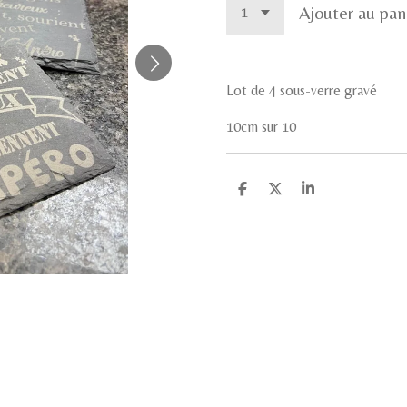
Ajouter au pan
Lot de 4 sous-verre gravé
10cm sur 10
P
P
P
a
a
a
r
r
r
t
t
t
a
a
a
g
g
g
e
e
e
r
r
r