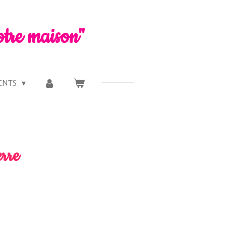
otre maison"
ENTS
erre