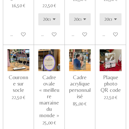
16,50 €
22,50 €
Ajouter au panier
Voir les détails
Voir les détails
Ajouter au pa
Couronn
Cadre
Cadre
Plaque
e sur
ovale
acrylique
photo
socle
« meilleu
personnal
QR code
re
isé
22,50 €
22,50 €
marraine
85,00 €
du
monde »
25,00 €