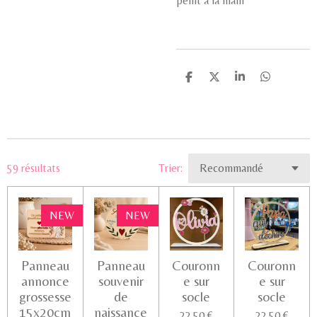
peint à la main
P
P
P
P
a
a
a
a
r
r
r
r
t
t
t
t
a
a
a
a
g
g
g
g
e
e
e
e
r
r
r
r
59 résultats
Trier:
NEW
NEW
Panneau
Panneau
Couronn
Couronn
annonce
souvenir
e sur
e sur
grossesse
de
socle
socle
15x20cm
naissance
22,50 €
22,50 €