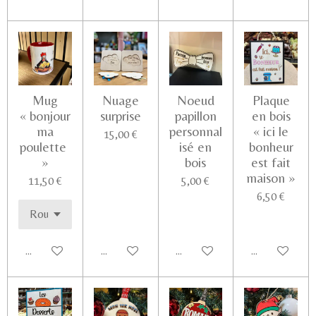
Mug
Nuage
Noeud
Plaque
« bonjour
surprise
papillon
en bois
ma
personnal
« ici le
15,00 €
poulette
isé en
bonheur
»
bois
est fait
maison »
11,50 €
5,00 €
6,50 €
Ajouter au panier
Voir les détails
Ajouter au panier
Ajouter au pa