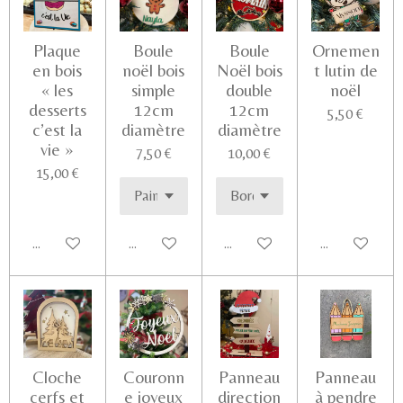
Plaque
Boule
Boule
Ornemen
en bois
noël bois
Noël bois
t lutin de
« les
simple
double
noël
desserts
12cm
12cm
5,50 €
c’est la
diamètre
diamètre
vie »
7,50 €
10,00 €
15,00 €
Ajouter au panier
Voir les détails
Voir les détails
Voir les détail
Cloche
Couronn
Panneau
Panneau
cerfs et
e joyeux
direction
à pendre