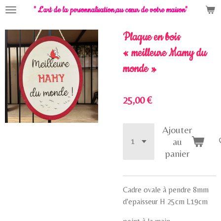
" L'art de la personnalisation,
au cœur de votre maison"
Passer
au
contenu
Plaque en bois
principal
« meilleure Mamy du
monde »
25,00 €
Ajouter
au
panier
Cadre ovale à pendre 8mm
d'epaisseur H 25cm L19cm