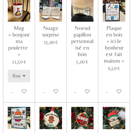
Mug
Nuage
Noeud
Plaque
« bonjour
surprise
papillon
en bois
ma
personnal
« ici le
15,00 €
poulette
isé en
bonheur
»
bois
est fait
maison »
11,50 €
5,00 €
6,50 €
Ajouter au panier
Voir les détails
Ajouter au panier
Ajouter au pa