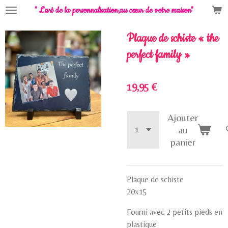
" L'art de la personnalisation,
au cœur de votre maison"
Passer
au
contenu
Plaque de schiste « the
principal
perfect family »
19,95 €
Ajouter
au
panier
Plaque de schiste
20x15
Fourni avec 2 petits pieds en
plastique