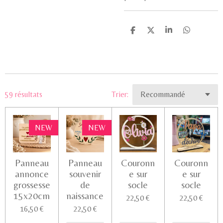
P
P
P
P
a
a
a
a
r
r
r
r
t
t
t
t
a
a
a
a
g
g
g
g
e
e
e
e
r
r
r
r
59 résultats
Trier:
NEW
NEW
Panneau
Panneau
Couronn
Couronn
annonce
souvenir
e sur
e sur
grossesse
de
socle
socle
15x20cm
naissance
22,50 €
22,50 €
16,50 €
22,50 €