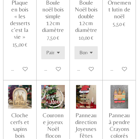
Plaque
Boule
Boule
Ornemen
en bois
noël bois
Noël bois
t lutin de
« les
simple
double
noël
desserts
12cm
12cm
5,50 €
c’est la
diamètre
diamètre
vie »
7,50 €
10,00 €
15,00 €
Ajouter au panier
Voir les détails
Voir les détails
Voir les détail
Cloche
Couronn
Panneau
Panneau
cerfs et
e joyeux
direction
à pendre
sapins
Noël
Joyeuses
Crayons
bois
flocon
Fêtes
colorés