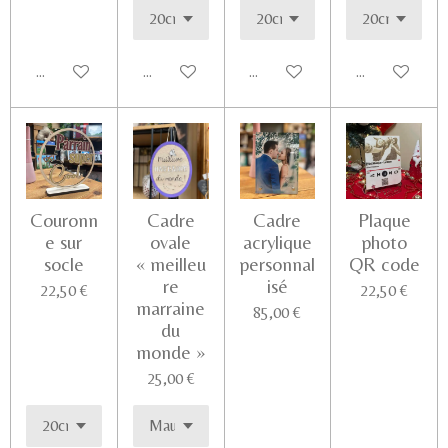
Ajouter au panier
Voir les détails
Voir les détails
Ajouter au pa
Couronn
Cadre
Cadre
Plaque
e sur
ovale
acrylique
photo
socle
« meilleu
personnal
QR code
re
isé
22,50 €
22,50 €
marraine
85,00 €
du
monde »
25,00 €