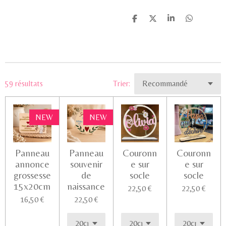
P
P
P
P
a
a
a
a
r
r
r
r
t
t
t
t
a
a
a
a
g
g
g
g
e
e
e
e
r
r
r
r
59 résultats
Trier:
NEW
NEW
Panneau
Panneau
Couronn
Couronn
annonce
souvenir
e sur
e sur
grossesse
de
socle
socle
15x20cm
naissance
22,50 €
22,50 €
16,50 €
22,50 €