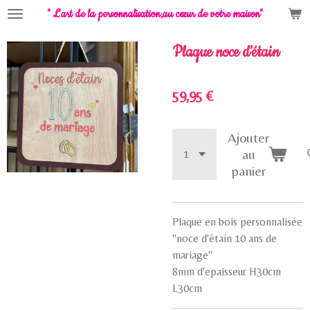
" L'art de la personnalisation,
au cœur de votre maison"
Passer
au
contenu
Plaque noce d’étain
principal
59,95 €
Ajouter
au
panier
Plaque en bois personnalisée
"noce d'étain 10 ans de
mariage"
8mm d'epaisseur H30cm
L30cm