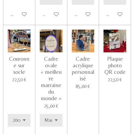
Ajouter au panier
Voir les détails
Voir les détails
Ajouter au pa
Couronn
Cadre
Cadre
Plaque
e sur
ovale
acrylique
photo
socle
« meilleu
personnal
QR code
re
isé
22,50 €
22,50 €
marraine
85,00 €
du
monde »
25,00 €