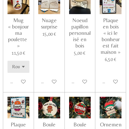
Mug
Nuage
Noeud
Plaque
« bonjour
surprise
papillon
en bois
ma
personnal
« ici le
15,00 €
poulette
isé en
bonheur
»
bois
est fait
maison »
11,50 €
5,00 €
6,50 €
Ajouter au panier
Voir les détails
Ajouter au panier
Ajouter au pa
Plaque
Boule
Boule
Ornemen