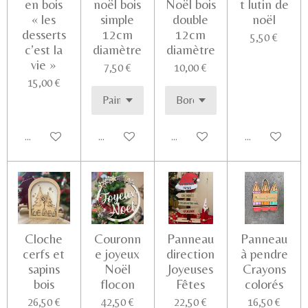
en bois
noël bois
Noël bois
t lutin de
« les
simple
double
noël
desserts
12cm
12cm
5,50 €
c’est la
diamètre
diamètre
vie »
7,50 €
10,00 €
15,00 €
Ajouter au panier
Voir les détails
Voir les détails
Voir les détail
Cloche
Couronn
Panneau
Panneau
cerfs et
e joyeux
direction
à pendre
sapins
Noël
Joyeuses
Crayons
bois
flocon
Fêtes
colorés
26,50 €
42,50 €
22,50 €
16,50 €