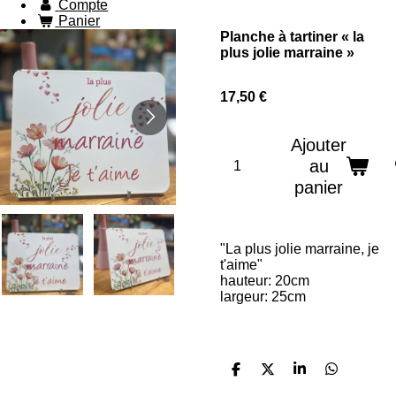
Compte
Panier
Planche à tartiner « la
plus jolie marraine »
17,50 €
Ajouter
au
panier
"La plus jolie marraine, je
t'aime"
hauteur: 20cm
largeur: 25cm
P
P
P
P
a
a
a
a