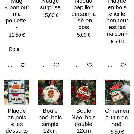
Mug
Nuage
Noeud
Plaque
« bonjour
surprise
papillon
en bois
ma
personna
« ici le
15,00 €
poulette
lisé en
bonheur
»
bois
est fait
maison »
11,50 €
5,00 €
6,50 €
Ajouter au panier
Voir les détails
Ajouter au panier
Ajouter au p
Plaque
Boule
Boule
Ornemen
en bois
noël bois
Noël bois
t lutin de
« les
simple
double
noël
desserts
12cm
12cm
5,50 €