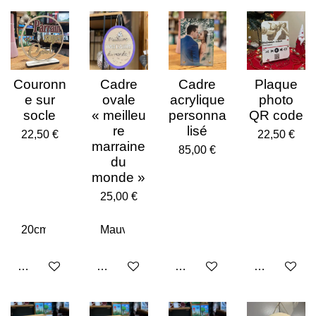
Couronn
Cadre
Cadre
Plaque
e sur
ovale
acrylique
photo
socle
« meilleu
personna
QR code
re
lisé
22,50 €
22,50 €
marraine
85,00 €
du
monde »
25,00 €
Ajouter au panier
Ajouter au panier
Ajouter au panier
Voir les déta