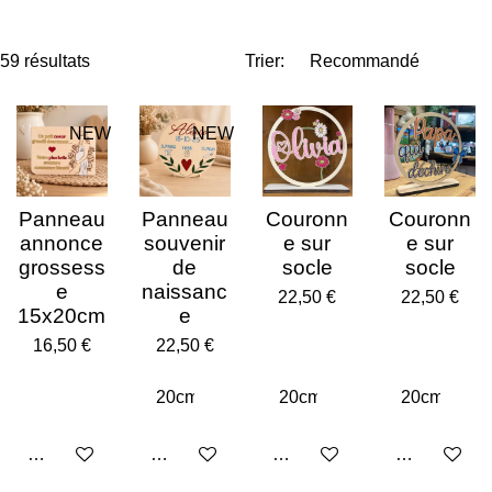
r
r
r
r
t
t
t
t
a
a
a
a
59 résultats
Trier:
g
g
g
g
e
e
e
e
r
r
r
r
NEW
NEW
Panneau
Panneau
Couronn
Couronn
annonce
souvenir
e sur
e sur
grossess
de
socle
socle
e
naissanc
22,50 €
22,50 €
15x20cm
e
16,50 €
22,50 €
Ajouter au panier
Voir les détails
Voir les détails
Ajouter au p