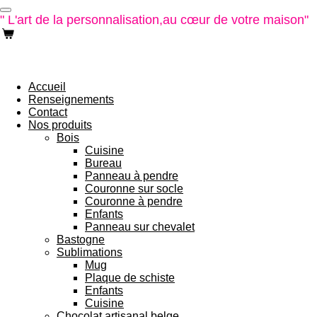
Passer
" L'art de la personnalisation,
au cœur de votre maison"
au
contenu
principal
Accueil
Renseignements
Contact
Nos produits
Bois
Cuisine
Bureau
Panneau à pendre
Couronne sur socle
Couronne à pendre
Enfants
Panneau sur chevalet
Bastogne
Sublimations
Mug
Plaque de schiste
Enfants
Cuisine
Chocolat artisanal belge