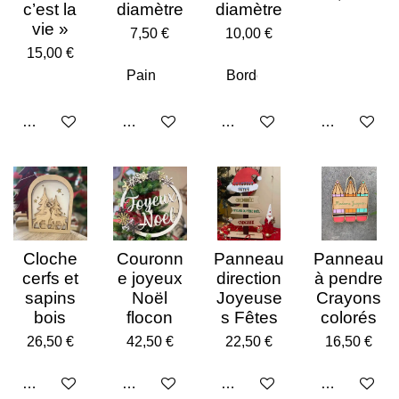
c’est la
diamètre
diamètre
vie »
7,50 €
10,00 €
15,00 €
Ajouter au panier
Voir les détails
Voir les détails
Voir les déta
Cloche
Couronn
Panneau
Panneau
cerfs et
e joyeux
direction
à pendre
sapins
Noël
Joyeuse
Crayons
bois
flocon
s Fêtes
colorés
26,50 €
42,50 €
22,50 €
16,50 €
Ajouter au panier
Ajouter au panier
Ajouter au panier
Voir les déta