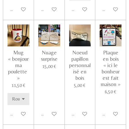
Ajouter au panier
Ajouter au panier
Ajouter au panier
Voir les détail
Mug
Nuage
Noeud
Plaque
« bonjour
surprise
papillon
en bois
ma
personnal
« ici le
15,00 €
poulette
isé en
bonheur
»
bois
est fait
maison »
11,50 €
5,00 €
6,50 €
Ajouter au panier
Voir les détails
Ajouter au panier
Ajouter au pa