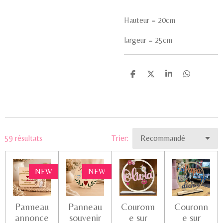
Hauteur = 20cm
largeur = 25cm
P
P
P
P
a
a
a
a
r
r
r
r
t
t
t
t
a
a
a
a
g
g
g
g
e
e
e
e
r
r
r
r
59 résultats
Trier:
NEW
NEW
Panneau
Panneau
Couronn
Couronn
annonce
souvenir
e sur
e sur