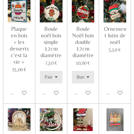
Plaque
Boule
Boule
Ornemen
en bois
noël bois
Noël bois
t lutin de
« les
simple
double
noël
desserts
12cm
12cm
5,50 €
c’est la
diamètre
diamètre
vie »
7,50 €
10,00 €
15,00 €
Ajouter au panier
Voir les détails
Voir les détails
Voir les détail