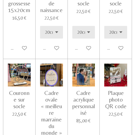
grossesse
de
socle
socle
15x20cm
naissance
22,50 €
22,50 €
16,50 €
22,50 €
Ajouter au panier
Voir les détails
Voir les détails
Ajouter au pa
Couronn
Cadre
Cadre
Plaque
e sur
ovale
acrylique
photo
socle
« meilleu
personnal
QR code
re
isé
22,50 €
22,50 €
marraine
85,00 €
du
monde »