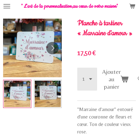
" L'art de la personnalisation,
au cœur de votre maison"
Passer
au
contenu
Planche à tartiner
principal
« Marraine d’amour »
17,50 €
Ajouter
au
panier
"Marraine d'amour" entouré
d'une couronne de fleurs et
cœur. Ton de couleur vieux
rose.