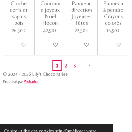
Cloche
Couronn
Panneau
Panneau
cerfs et
e joyeux
direction
à pendre
sapins
Noël
Joyeuses
Crayons
bois
flocon
Fêtes
colorés
26,50 €
42,50 €
22,50 €
16,50 €
Ajouter au panier
Ajouter au panier
Ajouter au panier
Voir les détail
1
2
3
© 2023 - 2026 Lily's Chocolatière
Propulsé par
Webador
Ce site utilise des cookies afin d’améliorer votre