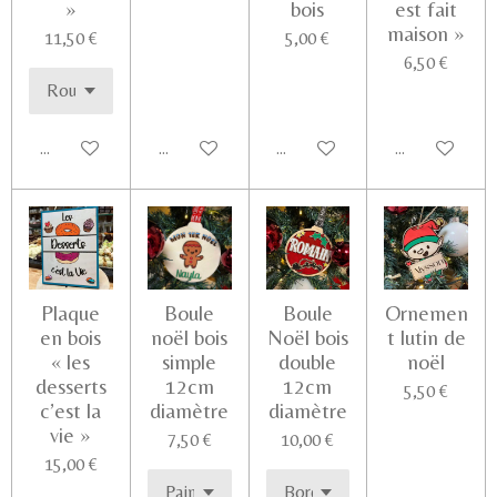
»
bois
est fait
maison »
11,50 €
5,00 €
6,50 €
Ajouter au panier
Voir les détails
Ajouter au panier
Ajouter au pa
Plaque
Boule
Boule
Ornemen
en bois
noël bois
Noël bois
t lutin de
« les
simple
double
noël
desserts
12cm
12cm
5,50 €
c’est la
diamètre
diamètre
vie »
7,50 €
10,00 €
15,00 €