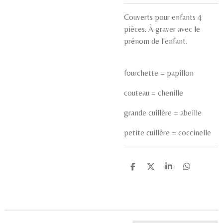
Couverts pour enfants 4
pièces. À graver avec le
prénom de l'enfant.
fourchette = papillon
couteau = chenille
grande cuillère = abeille
petite cuillère = coccinelle
P
P
P
P
a
a
a
a
r
r
r
r
t
t
t
t
a
a
a
a
g
g
g
g
e
e
e
e