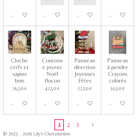
Ajouter au panier
Voir les détails
Voir les détails
Voir les détail
Cloche
Couronn
Panneau
Panneau
cerfs et
e joyeux
direction
à pendre
sapins
Noël
Joyeuses
Crayons
bois
flocon
Fêtes
colorés
26,50 €
42,50 €
22,50 €
16,50 €
Ajouter au panier
Ajouter au panier
Ajouter au panier
Voir les détail
1
2
3
© 2023 - 2026 Lily's Chocolatière