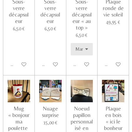
Sous-
Sous-
Sous-
Plaque
verre
verre
verre
ronde de
décapsul
décapsul
décapsul
vie soleil
eur
eur
eur « au
49,95 €
top »
6,50 €
6,50 €
6,50 €
Ajouter au panier
Ajouter au panier
Ajouter au panier
Voir les détail
Mug
Nuage
Noeud
Plaque
« bonjour
surprise
papillon
en bois
ma
personnal
« ici le
15,00 €
poulette
isé en
bonheur