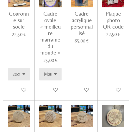
Couronn
Cadre
Cadre
Plaque
e sur
ovale
acrylique
photo
socle
« meilleu
personnal
QR code
re
isé
22,50 €
22,50 €
marraine
85,00 €
du
monde »
25,00 €
Ajouter au panier
Ajouter au panier
Ajouter au panier
Voir les détail