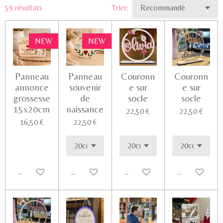
r
r
r
r
59 résultats
Trier:
NEW
NEW
Panneau
Panneau
Couronn
Couronn
annonce
souvenir
e sur
e sur
grossesse
de
socle
socle
15x20cm
naissance
22,50 €
22,50 €
16,50 €
22,50 €
Ajouter au panier
Voir les détails
Voir les détails
Ajouter au pa