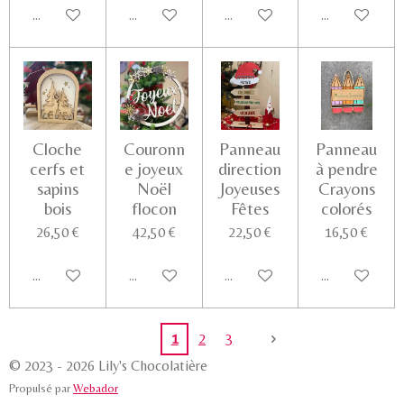
Ajouter au panier
Voir les détails
Voir les détails
Voir les détail
Cloche
Couronn
Panneau
Panneau
cerfs et
e joyeux
direction
à pendre
sapins
Noël
Joyeuses
Crayons
bois
flocon
Fêtes
colorés
26,50 €
42,50 €
22,50 €
16,50 €
Ajouter au panier
Ajouter au panier
Ajouter au panier
Voir les détail
1
2
3
© 2023 - 2026 Lily's Chocolatière
Propulsé par
Webador