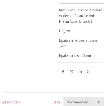
Mot "Love" sur socle coloré
et découpé dans le bois.
H 8cm (avec le socle)
L 13cm
Epaisseur lettres et cœur
3mm
Epaisseur socle 8mm
P
P
P
P
a
a
a
a
r
r
r
r
t
t
t
t
a
a
a
a
g
g
g
g
e
e
e
e
r
r
r
r
59 résultats
Trier: