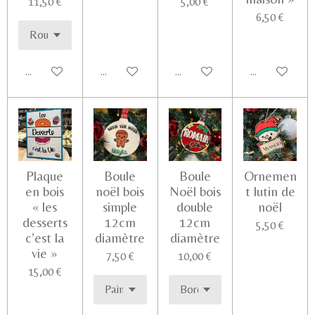
11,50 €
5,00 €
6,50 €
Ajouter au panier
Voir les détails
Ajouter au panier
Ajouter au pa
Plaque
Boule
Boule
Ornemen
en bois
noël bois
Noël bois
t lutin de
« les
simple
double
noël
desserts
12cm
12cm
5,50 €
c’est la
diamètre
diamètre
vie »
7,50 €
10,00 €
15,00 €