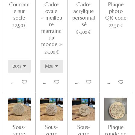
Couronn
Cadre
Cadre
Plaque
e sur
ovale
acrylique
photo
socle
« meilleu
personnal
QR code
re
isé
22,50 €
22,50 €
marraine
85,00 €
du
monde »
25,00 €
Ajouter au panier
Ajouter au panier
Ajouter au panier
Voir les détail
Sous-
Sous-
Sous-
Plaque
verre
verre
verre
ronde de