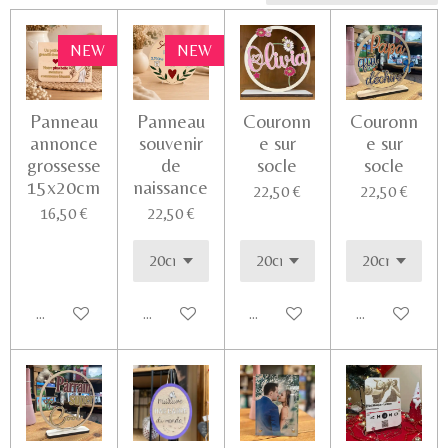
NEW
NEW
Panneau
Panneau
Couronn
Couronn
annonce
souvenir
e sur
e sur
grossesse
de
socle
socle
15x20cm
naissance
22,50 €
22,50 €
16,50 €
22,50 €
Ajouter au panier
Voir les détails
Voir les détails
Ajouter au pa