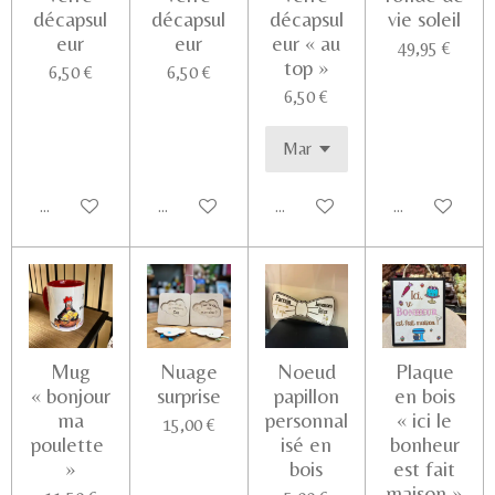
décapsul
décapsul
décapsul
vie soleil
eur
eur
eur « au
49,95 €
top »
6,50 €
6,50 €
6,50 €
Ajouter au panier
Ajouter au panier
Ajouter au panier
Voir les détail
Mug
Nuage
Noeud
Plaque
« bonjour
surprise
papillon
en bois
ma
personnal
« ici le
15,00 €
poulette
isé en
bonheur
»
bois
est fait
maison »